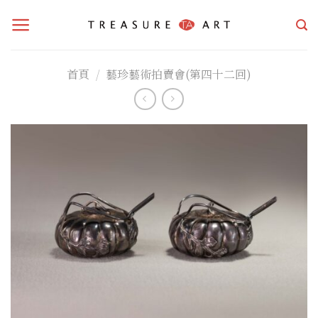
Skip
to
content
首頁
/
藝珍藝術拍賣會(第四十二回)
加入
「願
望清
單」