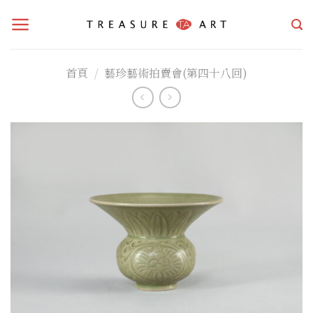
Skip
to
content
首頁
/
藝珍藝術拍賣會(第四十八回)
加入
「願
望清
單」