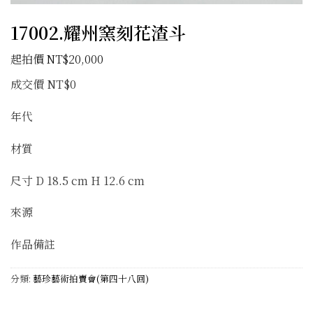
17002.耀州窯刻花渣斗
NT$
20,000
成交價 NT$0
年代
材質
尺寸 D 18.5 cm H 12.6 cm
來源
作品備註
分類:
藝珍藝術拍賣會(第四十八回)