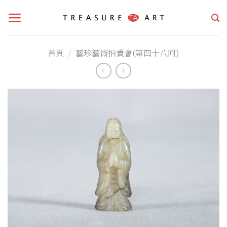
Skip
to
content
首頁
/
藝珍藝術拍賣會(第四十八回)
加入
「願
望清
單」