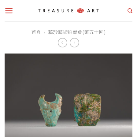
Skip
to
content
首頁
/
藝珍藝術拍賣會(第五十回)
加入
「願
望清
單」