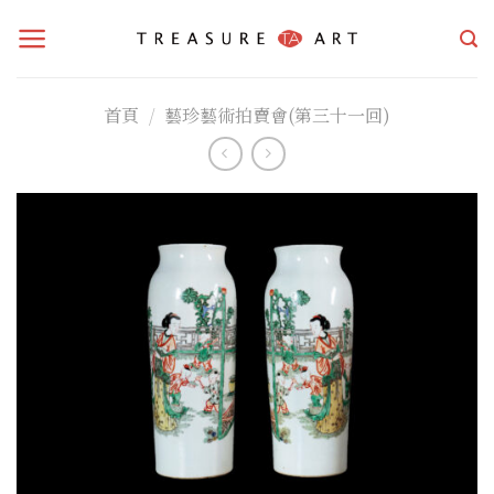
Skip
to
content
首頁
/
藝珍藝術拍賣會(第三十一回)
加入
「願
望清
單」