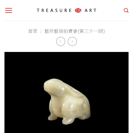
Skip
to
content
首頁
/
藝珍藝術拍賣會(第三十一回)
加入
「願
望清
單」