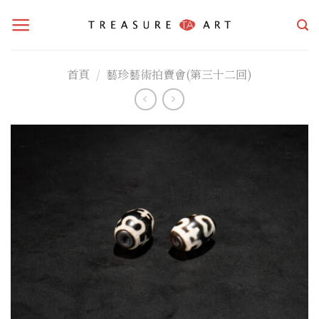
Skip
to
content
首頁
/
藝珍藝術拍賣會(第三十二回)
加入
「願
望清
單」