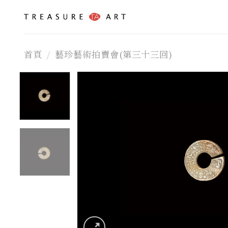
Skip
to
content
首頁
/
藝珍藝術拍賣會(第三十三回)