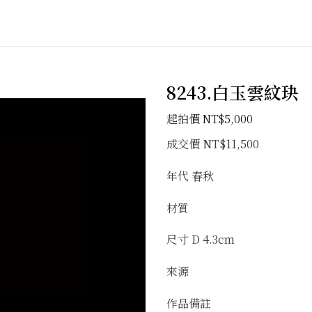
8243.白玉雲紋玦
加入
NT$
5,000
「願
望清
成交價 NT$11,500
單」
年代 春秋
材質
尺寸 D 4.3cm
來源
作品備註