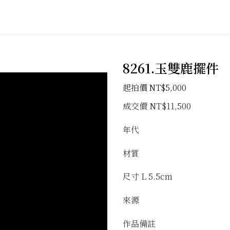
8261.玉雙鹿擺件
加入
NT$
5,000
「願
望清
成交價 NT$11,500
單」
年代
材質
尺寸 L 5.5cm
來源
作品備註