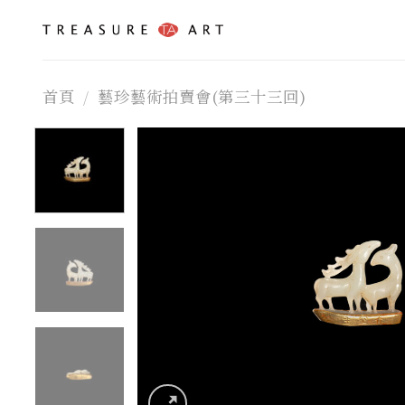
Skip
to
content
首頁
/
藝珍藝術拍賣會(第三十三回)