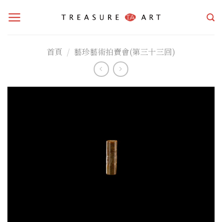
Skip
to
content
首頁
/
藝珍藝術拍賣會(第三十三回)
加入
「願
望清
單」