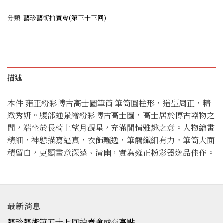
分類:
藝珍藝術拍賣會(第三十三回)
描述
本件 雍正粉彩博古高士圖筆筒 筆筒圓柱形，造型周正，精
緻秀妍。腹部通景繪粉彩博古高士圖，高士居於博古器物之
間，端坐於長椅上望月觀星，充滿閒情雅趣之意。人物繪畫
精細，神態描寫逼真，衣飾飄逸，筆觸纖細有力。筆筒大面
積留白，更顯畫意深遠、清幽，實為雍正粉彩器逸品佳作。
最新消息
藝珍藝術第五十七回拍賣會成交亮點