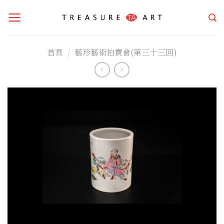
Skip
to
content
首頁
/
藝珍藝術拍賣會(第三十三回)
加入
「願
望清
單」