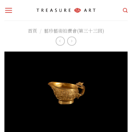
Skip
to
content
首頁
/
藝珍藝術拍賣會(第三十三回)
加入
「願
望清
單」