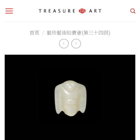
Skip
to
content
首頁
/
藝珍藝術拍賣會(第三十四回)
加入
「願
望清
單」