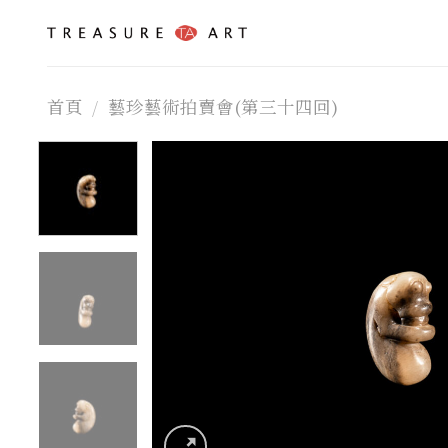
Skip
to
content
首頁
/
藝珍藝術拍賣會(第三十四回)