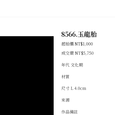
8566.玉龍胎
加入
NT$
1,000
「願
望清
成交價 NT$5,750
單」
年代 文化期
材質
尺寸 L 4.0cm
來源
作品備註