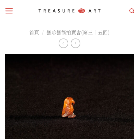
Skip
to
content
首頁
/
藝珍藝術拍賣會(第三十五回)
加入
「願
望清
單」