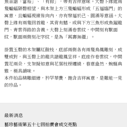
魚音諧「富裕」、「有餘」，帶有吉祥意味。大磬下緣處兩
隻蝙蝠隔磬相望，與木架上方三隻蝙蝠形成「五福臨門」的
寓意，且蝙蝠視線皆向內，亦有聚福於己、圓滿等意涵。大
磬上緣有兩隻回首龍，其背有鰭，或與下方三魚形成魚躍龍
門、青雲得路的含義。大磬上刻滿卷雲紋，中間刻有獸面
紋，獸面兩側刻卍字紋，是為「萬壽無疆」。
掛置玉磬的木架屬紅酸枝，底部兩側各有兩隻鳥鳳雕刻，成
雙成對，與玉磬上的龍共譜龍鳳呈祥。底座作卷雲紋，中間
置花兩朵，支架擬如意與花葉枝枒纏繞，春意盎然，蜿蜒典
雅，極具韻味。
本件拍品精雕細繪，矜罕華貴，飽含吉祥寓意，是難能一見
的珍品。
最新消息
藝珍藝術第五十七回拍賣會成交亮點