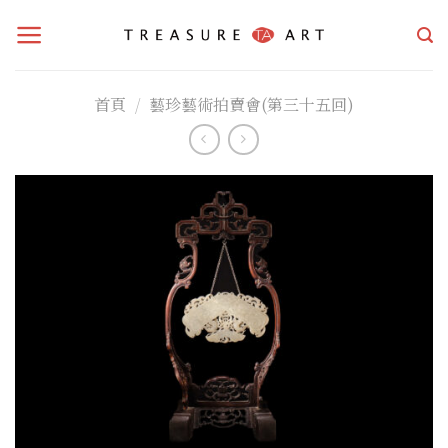
Skip
to
content
首頁
/
藝珍藝術拍賣會(第三十五回)
加入
「願
望清
單」