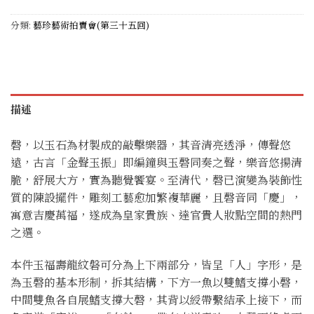
分類:
藝珍藝術拍賣會(第三十五回)
描述
磬，以玉石為材製成的敲擊樂器，其音清亮透淨，傳聲悠
遠，古言「金聲玉振」即編鐘與玉磬同奏之聲，樂音悠揚清
脆，舒展大方，實為聽覺饗宴。至清代，磬已演變為裝飾性
質的陳設擺件，雕刻工藝愈加繁複華麗，且磬音同「慶」，
寓意吉慶萬福，遂成為皇家貴族、達官貴人妝點空間的熱門
之選。
本件玉福壽龍紋磐可分為上下兩部分，皆呈「人」字形，是
為玉磬的基本形制，拆其結構，下方一魚以雙鰭支撐小磬，
中間雙魚各自展鰭支撐大磬，其背以綬帶繫結承上接下，而