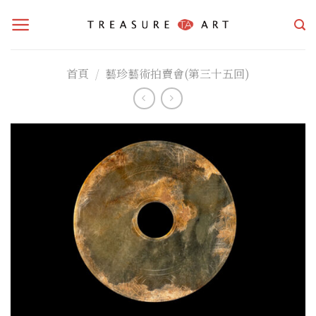
Skip
to
content
首頁
/
藝珍藝術拍賣會(第三十五回)
加入
「願
望清
單」