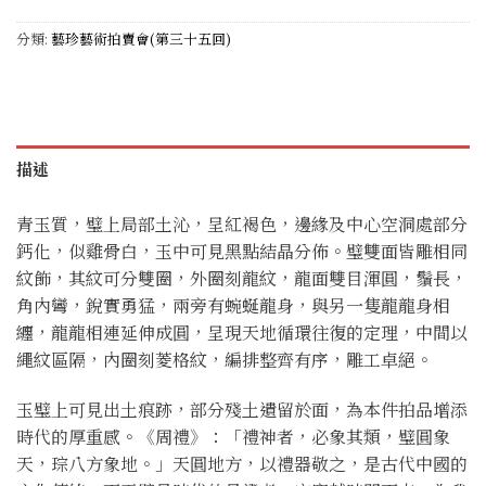
分類:
藝珍藝術拍賣會(第三十五回)
描述
青玉質，璧上局部土沁，呈紅褐色，邊緣及中心空洞處部分
鈣化，似雞骨白，玉中可見黑點結晶分佈。璧雙面皆雕相同
紋飾，其紋可分雙圈，外圈刻龍紋，龍面雙目渾圓，鬚長，
角內彎，銳實勇猛，兩旁有蜿蜒龍身，與另一隻龍龍身相
纏，龍龍相連延伸成圓，呈現天地循環往復的定理，中間以
繩紋區隔，內圈刻菱格紋，編排整齊有序，雕工卓絕。
玉璧上可見出土痕跡，部分殘土遺留於面，為本件拍品增添
時代的厚重感。《周禮》：「禮神者，必象其類，璧圓象
天，琮八方象地。」天圓地方，以禮器敬之，是古代中國的