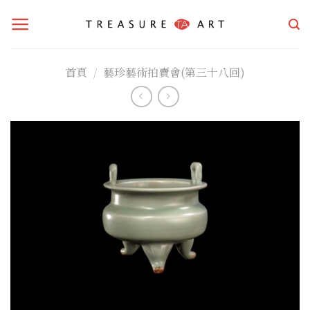
Skip
to
content
首頁
/
藝珍藝術拍賣會(第三十八回)
加入
「願
望清
單」