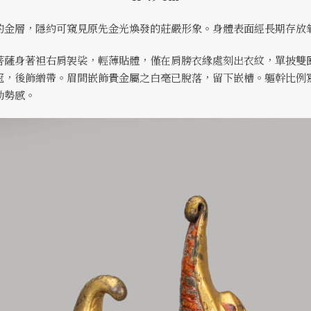
的金層，隱約可窺見原先金光煥發的莊嚴形象。身體表面經長期存放
菩薩身著袒右肩袈裟，輕薄貼體，僅在肩膀衣緣處刻出衣紋，單披雙
冠，後飾繒帶。眉間嵌飾貴金屬之白毫已脫落，留下嵌槽。軀幹比例
動勢感。