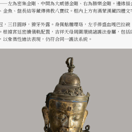
——左為密集金剛、中間為大威德金剛、右為勝樂金剛。邊緣描
、金魚、盤長結等藏傳佛教八寶紋。框內上方有滿蒙漢藏四體文
冠，三目圓睜，獠牙外露。身佩骷髏瓔珞，左手捧盛血嘎巴拉碗
。根據宮廷密續儀軌配置，吉祥天母周圍環繞諸護法眷屬，包括
，以象徵性繪法表現，仍符合同一護法系統。