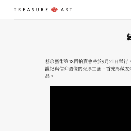
Skip
to
content
藝珍藝術第48回拍賣會將於9月21日舉
護祀與信仰圖像的深厚工藝。首先為藏友聚焦本
品。