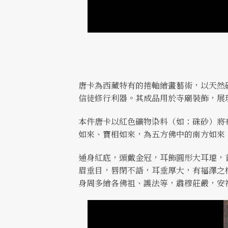
唐卡為西藏特有的捲軸繪畫藝術，以天然
信徒修行利器。其成品用於寺廟裝飾，展
本件唐卡以紅色礦物染料（如：硃砂）將
如來、寶相如來，為五方佛中的南方如來
通身紅底，頭戴金冠，耳飾圓形大耳璫，
眉垂目，唇閉不語，耳垂厚大，有福澤之
身周多繪各佛祖、護法等，肅穆莊嚴，安