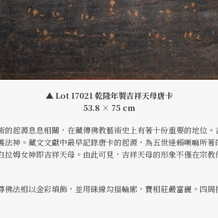
▲ Lot 17021 乾隆年製吉祥天母唐卡
53.8 × 75 cm
術的起源息息相關，在藏傳佛教藝術史上有著十份重要的地位。
護法神。藏文文獻中最早記錄唐卡的起源，為五世達賴喇嘛所著
白拉姆女神即吉祥天母。由此可見，吉祥天母的形象不僅在宗教
尊佛法相以金彩填飾，並用硃線勾描輪廓，寶相莊嚴富麗。四周