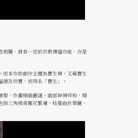
息相關，肩負一定的宗教傳播功能，亦是
。而本作的創作主體為寶生佛，又稱寶生
福德及珍寶，而得名「寶生」。
繪製，作畫精細嚴謹。面部神情祥和，順
色倒三角椅背雕花繁複，枝蔓曲折華麗，