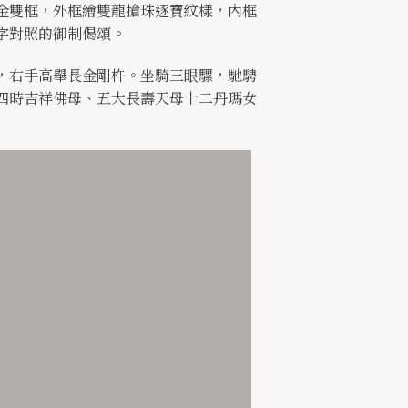
金雙框，外框繪雙龍搶珠逐寶紋樣，內框
字對照的御制偈頌。
，右手高舉長金剛杵。坐騎三眼騾，馳騁
四時吉祥佛母、五大長壽天母十二丹瑪女