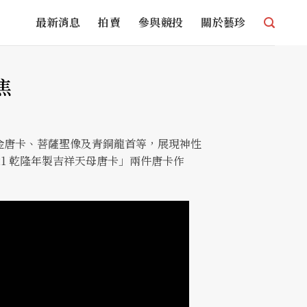
最新消息
拍賣
參與競投
關於藝珍
焦
金唐卡、菩薩聖像及青銅龍首等，展現神性
021 乾隆年製吉祥天母唐卡」兩件唐卡作