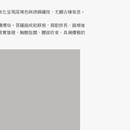
氧化呈現深褐色與綠銅鏽斑，尤顯古樸氣息。
圈瓔珞。菩薩面成寂靜貌，眉眼修長，面頰寬
寫實雄健，胸膛挺闊，腰部收束，具備優雅的