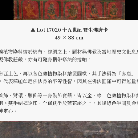
▲ Lot 17020 十五世紀 寶生佛唐卡
49 × 88 cm
礦植物染料繪於棉布、絲綢之上，題材與佛教及當地歷史文化息
現佛教莊嚴，亦有可隨身攜帶修法的捲軸。
布匹上色，再以各色礦植物染料繪製圖樣，其手法稱為「赤唐」
，代表釋迦牟尼佛法身的平等性智，因其在佛法圓滿中可得無量
首飾、臂環、腰飾等一身裝飾寶器，皆以金、綠二色礦植物染料
相。雙手結禪定印，全跏趺坐於蓮花座之上，其後綠色半圓及金
神定心。