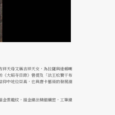
吉祥天母又稱吉祥天女，為拉薩與達賴喇
的《大昭寺目錄》曾提及「法王松贊干布
信仰中地位崇高，也與唐卡藝術的發展淵
描金雲龍紋，描金線法精細纖密，工筆線